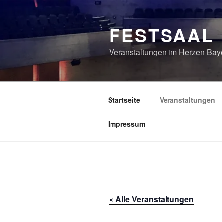
Zum
Inhalt
FESTSAAL
springen
Veranstaltungen im Herzen Bay
Startseite
Veranstaltungen
Impressum
« Alle Veranstaltungen