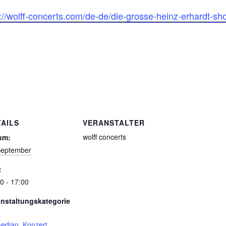
//wolff-concerts.com/de-de/die-grosse-heinz-erhardt-sh
TAILS
VERANSTALTER
wolff concerts
um:
September
:
0 - 17:00
anstaltungskategorie
edian
,
Konzert