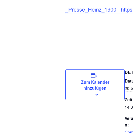
_Presse_Heinz_1900
https:
DE
Dat
Zum Kalender
hinzufügen
20 
Zeit
14:3
Ver
n:
Com