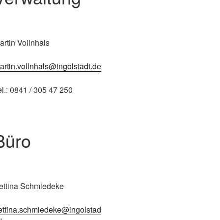
artin Vollnhals
artin.vollnhals@ingolstadt.de
el.: 0841 / 305 47 250
Büro
ettina Schmiedeke
ettina.schmiedeke@ingolstad