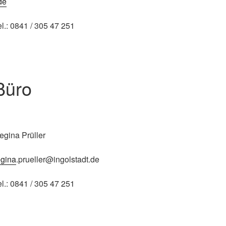
de
el.: 0841 / 305 47 251
Büro
egina Prüller
egina
.prueller@ingolstadt.de
el.: 0841 / 305 47 251