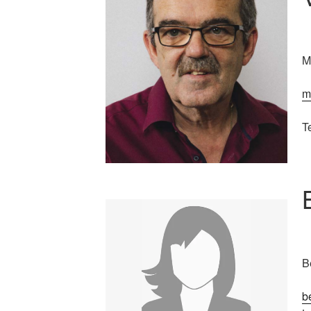
M
m
T
B
b