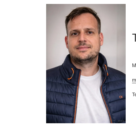
M
m
T