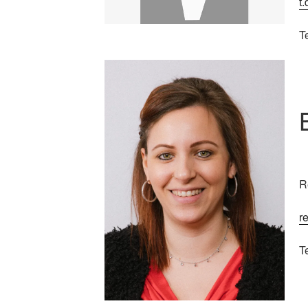
t.
T
R
r
T