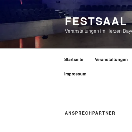
Zum
Inhalt
FESTSAAL
springen
Veranstaltungen im Herzen Bay
Startseite
Veranstaltungen
Impressum
ANSPRECHPARTNER