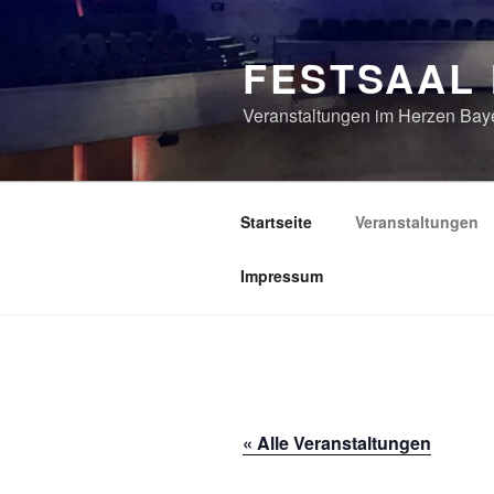
Zum
Inhalt
FESTSAAL
springen
Veranstaltungen im Herzen Bay
Startseite
Veranstaltungen
Impressum
« Alle Veranstaltungen