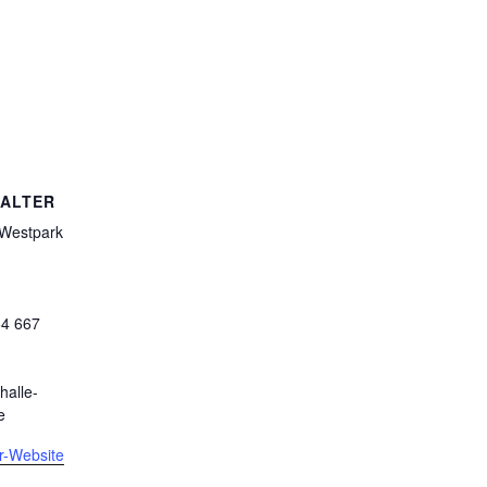
ALTER
 Westpark
64 667
halle-
e
er-Website