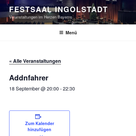
Zum
FESTSAAL INGOLSTADT
Inhalt
Veranstaltungen im Herzen Bayerns
springen
Menü
« Alle Veranstaltungen
Addnfahrer
18 September @ 20:00
-
22:30
Zum Kalender
hinzufügen