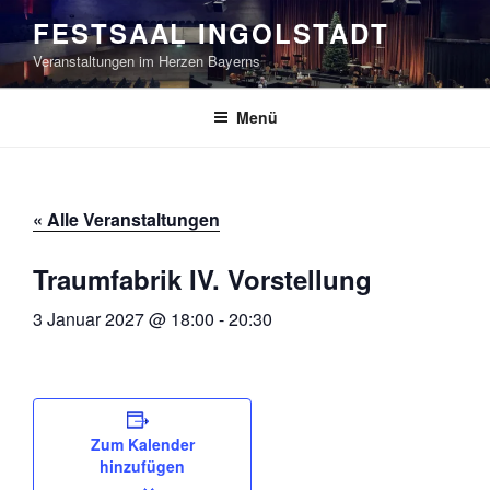
Zum
FESTSAAL INGOLSTADT
Inhalt
Veranstaltungen im Herzen Bayerns
springen
Menü
« Alle Veranstaltungen
Traumfabrik IV. Vorstellung
3 Januar 2027 @ 18:00
-
20:30
Zum Kalender
hinzufügen