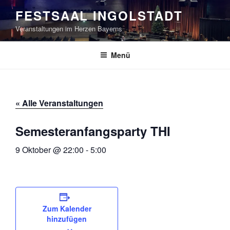
Zum
FESTSAAL INGOLSTADT
Inhalt
Veranstaltungen im Herzen Bayerns
springen
Menü
« Alle Veranstaltungen
Semesteranfangsparty THI
9 Oktober @ 22:00
-
5:00
Zum Kalender
hinzufügen