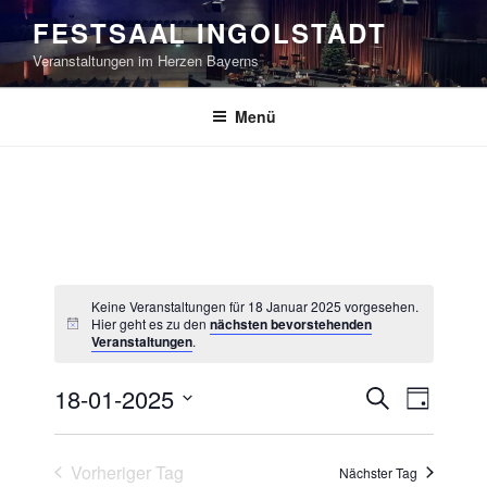
Zum
FESTSAAL INGOLSTADT
Inhalt
Veranstaltungen im Herzen Bayerns
springen
Menü
Keine Veranstaltungen für 18 Januar 2025 vorgesehen.
Hier geht es zu den
nächsten bevorstehenden
Veranstaltungen
.
V
V
18-01-2025
S
T
e
e
u
D
a
r
c
r
a
g
Vorheriger Tag
h
a
Nächster Tag
t