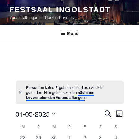
Zum
FESTSAAL INGOLSTADT
Inhalt
Veranstaltungen im Herzen Bayerns
springen
Menü
Es wurden keine Ergebnisse für diese Ansicht
gefunden. Hier geht es zu den
nächsten
bevorstehenden Veranstaltungen
.
V
V
01-05-2025
S
M
e
e
u
D
o
K
M
D
M
D
F
S
S
r
c
r
a
n
h
a
a
0
0
0
0
0
0
0
t
28
29
30
1
2
3
4
a