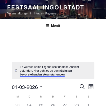
Zum
FESTSAAL INGOLSTADT
Inhalt
Veranstaltungen im Herzen Bayerns
springen
Menü
Es wurden keine Ergebnisse für diese Ansicht
gefunden. Hier geht es zu den
nächsten
bevorstehenden Veranstaltungen
.
V
V
01-03-2026
S
M
e
e
u
D
o
K
M
D
M
D
F
S
S
r
c
r
a
n
h
a
a
0
0
0
0
0
0
0
t
23
24
25
26
27
28
1
a